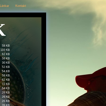
Länkar
Kontakt
K
58 KB
110 KB
62 KB
56 KB
30 KB
52 KB
54 KB
58 KB
62 KB
72 KB
54 KB
26 KB
26 KB
26 KB
26 KB