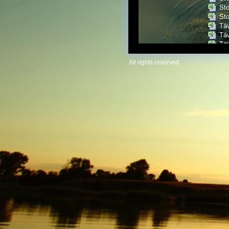
Sto
Sto
Täv
Täv
Täv
Täv
All rights reserved.
Täv
Täv
VÄ
VÄ
VÄ
VÄ
VÄ
VÄ
VÄ