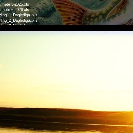
rmete 5-2026.xls
rmete 6-2026.xls
ling_1_Daglediga..xls
ling_2_Daglediga..xls
ling_3_Daglediga.-.xls
ling_4_Daglediga.-.xls
ling_5_Daglediga.-.xls
ling_6_Daglediga.-.xls
LLINGEPIMPEL_1_2026.xls
LLINGEPIMPEL_2_2026.xls
LLINGEPIMPEL_3_2026.xls
LLINGEPIMPEL_4_2026.xls
LLINGEPIMPEL_5_2026.xls
LLINGEPIMPEL_6_2026.xls
LLINGEPIMPEL_7_2026.xls