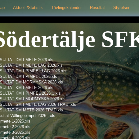
kap
Aktuellt/Statistik
Tävlingskalender
Resultat
Styrelsen
Södertälje SF
SULTAT DM I METE 2026.xls
SULTAT DM I METE LAG 2026.xls
SULTAT DM I PIMPEL LAG 2026.xls
SULTAT DM I PIMPEL-2026.xls
SULTAT DM MORMYSKA 2026.xls
SULTAT KM I METE 2026.xls
SULTAT KM I PIMPEL 2026....xls
SULTAT SM I MORMYSKA 2026.xls
SULTAT SM I METE LAG 2026 TRAD..xls
SULTAT SM METE 2026 TRAD.xls
ultat.Vällingepimpel 2026...xls
rmete 1-2026.xls
rmete 2-2026.xls
rmete 3-2026.xls
rmete 4-2026.xls