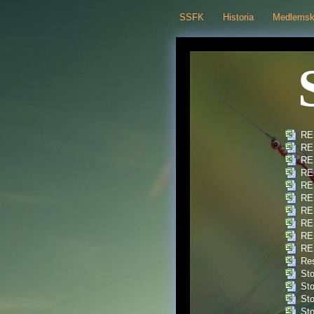
SSFK
Historia
Medlems
RE
RE
RE
RE
RE
RE
RE
RE
RE
RE
Res
Sto
Sto
Sto
Sto