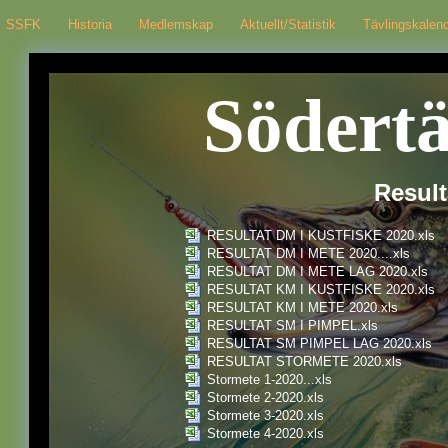
SSFK
Historia
Medlemskap
Aktuellt/Statistik
Tävlingskalen
Södert
Result
RESULTAT DM I KUSTFISKE 2020.xls
RESULTAT DM I METE 2020....xls
RESULTAT DM I METE LAG 2020.xls
RESULTAT KM I KUSTFISKE 2020.xls
RESULTAT KM I METE 2020.xls
RESULTAT SM I PIMPEL.xls
RESULTAT SM PIMPEL LAG 2020.xls
RESULTAT STORMETE 2020.xls
Stormete 1-2020...xls
Stormete 2-2020.xls
Stormete 3-2020.xls
Stormete 4-2020.xls